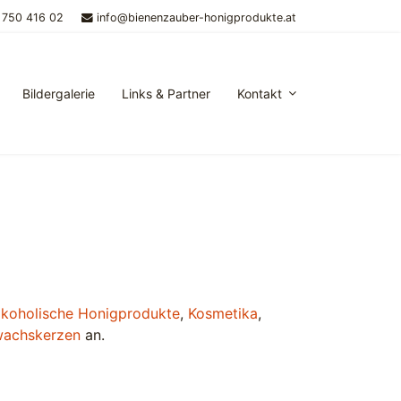
 750 416 02
info@bienenzauber-honigprodukte.at
Bildergalerie
Links & Partner
Kontakt
lkoholische Honigprodukte
,
Kosmetika
,
wachskerzen
an.