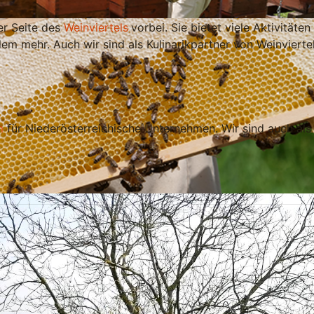
er Seite des
Weinviertels
vorbei. Sie bietet viele Aktivität
lem mehr. Auch wir sind als Kulinarikpartner von Weinvierte
m
für Niederösterreichische Unternehmen. Wir sind auch als