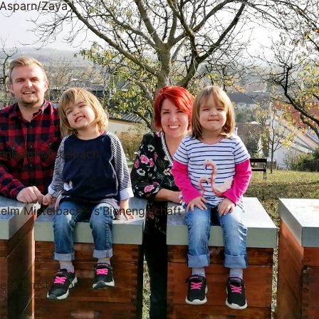
 Asparn/Zaya
a
nenheim Mistelbach
elm Mistelbach - s'Bieneng'schäft
ess Ernstbrunn