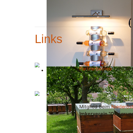
Links
Partnerbetrieb
von
"So
Mitglied beim
Niederöst
Imkerverein "Ortsgru