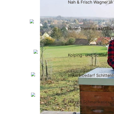
Nah & Frisch Wagner in
Hotel-Therme Laa/Thay
Kolping- und Schülerin
Imkereibedarf Schittenh
Harry's Schmankerlexpr