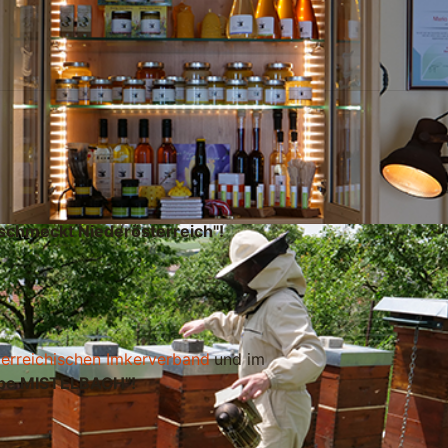
 schmeckt Niederösterreich"
!
erreichischen Imkerverband
und im
ppe MISTELBACH"!